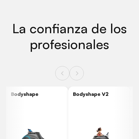
La confianza de los
profesionales
Bodyshape
Bodyshape V2
B
H