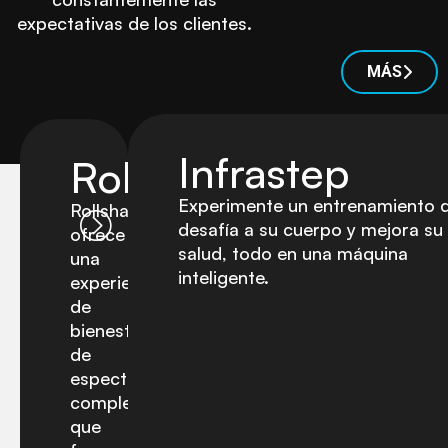
expectativas de los clientes.
MÁS
Infrastep
Rollshape
Experimente un entrenamiento 
Rollshape
desafía a su cuerpo y mejora su
ofrece
salud, todo en una máquina
una
inteligente.
experiencia
de
bienestar
de
espectro
completo
que