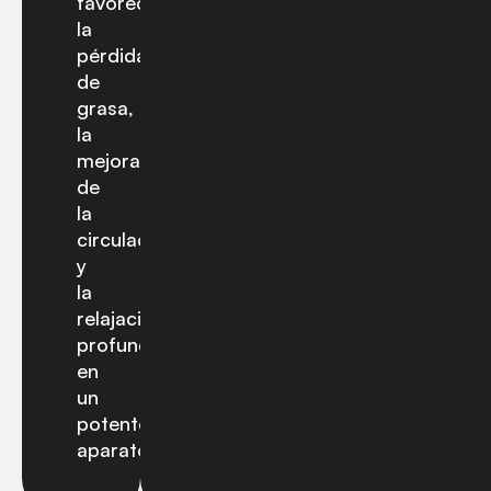
favorece
la
pérdida
de
grasa,
la
mejora
de
la
circulación
y
la
relajación
profunda
en
un
potente
aparato.