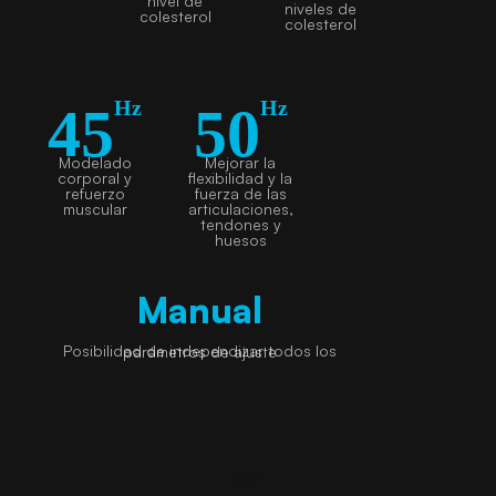
nivel de
niveles de
colesterol
colesterol
Hz
Hz
45
50
Modelado
Mejorar la
corporal y
flexibilidad y la
refuerzo
fuerza de las
muscular
articulaciones,
tendones y
huesos
Manual
Posibilidad de independizar todos los parámetros de ajuste