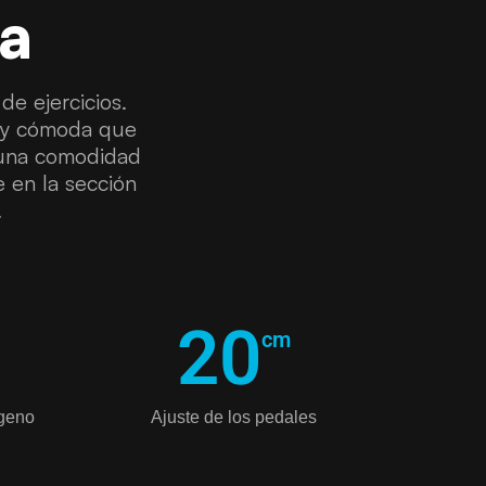
da
de ejercicios.
l y cómoda que
a una comodidad
e en la sección
.
20
cm
ágeno
Ajuste de los pedales