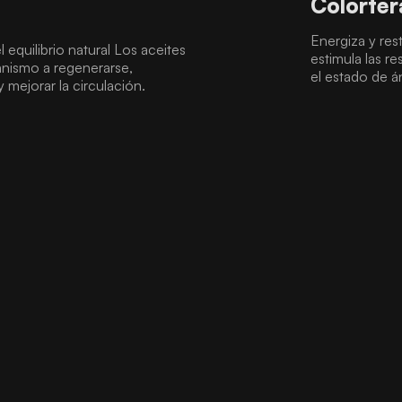
Colorter
Energiza y rest
 equilibrio natural Los aceites
estimula las r
anismo a regenerarse,
el estado de án
 mejorar la circulación.