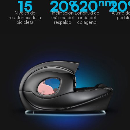
o
nm
15
20
620
20
Niveles de
Inclinación
Longitud de
Ajuste de
resistencia de la
máxima del
onda del
pedal
bicicleta
respaldo
colágeno