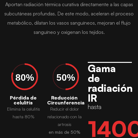
Aportan radiación térmica curativa directamente a las capas
subcutáneas profundas. De este modo, aceleran el proceso
metabólico, dilatan los vasos sanguíneos, mejoran el flujo
sanguíneo y oxigenan los tejidos.
Gama
de
80%
50%
radiación
IR
Pérdida de
Reducción
celulitis
Circunferencia
hasta
Elimina la celulitis
Reducir el dolor
hasta 80%
relacionado con la
140
artrosis
en más de 50%