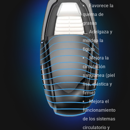
Favorece la
quema de
grasas
Adelgaza y
moldea la
figura
Mejora la
circulación
sanguínea (piel
lisa, elástica y
firme)
Mejora el
funcionamiento
de los sistemas
circulatorio y