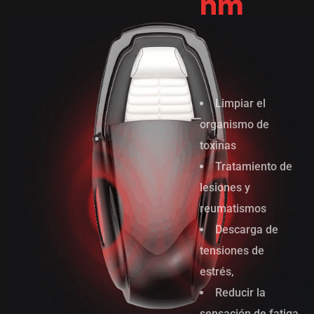
nm
Limpiar el
organismo de
toxinas
Tratamiento de
lesiones y
reumatismos
Descarga de
tensiones de
estrés,
Reducir la
sensación de fatiga