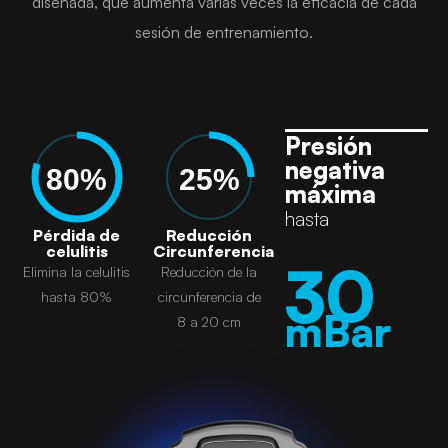
diseñada, que aumenta varias veces la eficacia de cada
sesión de entrenamiento.
Presión
negativa
80%
25%
máxima
hasta
Pérdida de
Reducción
celulitis
Circunferencia
30
Elimina la celulitis
Reducción de la
hasta 80%
circunferencia de
mBar
8 a 20 cm