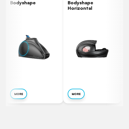
Bodyshape
Bodyshape
I
Horizontal
MORE
MORE