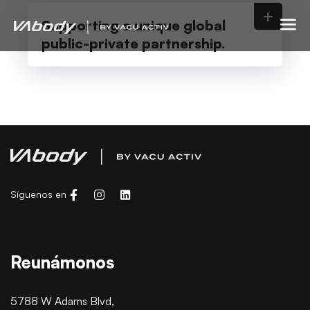
+
Supporting a unique global
public-private partnership.
Síguenos en
Reunámonos
5788 W Adams Blvd,