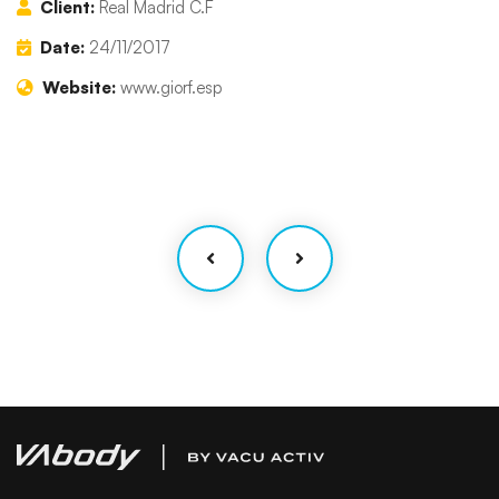
Client:
Real Madrid C.F
Date:
24/11/2017
Website:
www.giorf.esp
Business Growth
Coaching