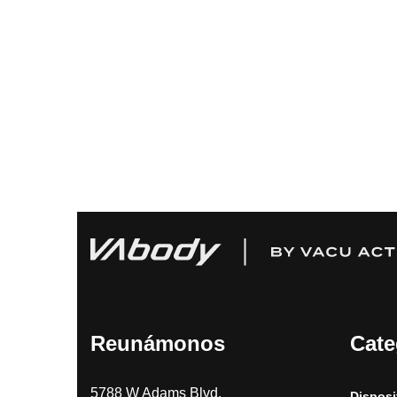
Reunámonos
Cate
5788 W Adams Blvd,
Disposi