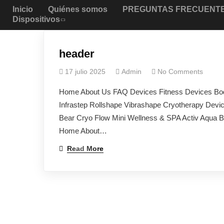
Inicio
Quiénes somos
PREGUNTAS FRECUENT
Dispositivos
header
17 julio 2025
Admin
No Comments
Home About Us FAQ Devices Fitness Devices Bod
Infrastep Rollshape Vibrashape Cryotherapy Devic
Bear Cryo Flow Mini Wellness & SPA Activ Aqua 
Home About…
Read More